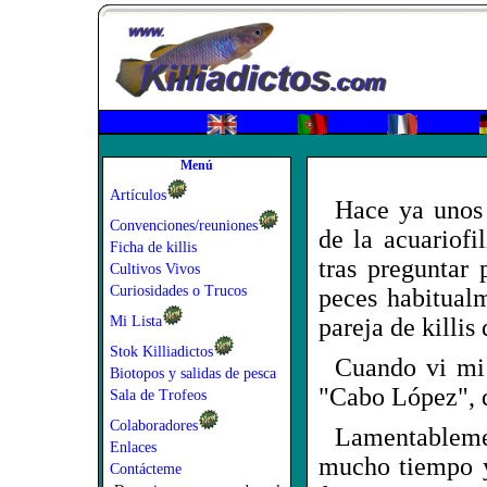
Menú
Artículos
Hace ya unos 
Convenciones/reuniones
de la acuariofi
Ficha de killis
tras preguntar
Cultivos Vivos
Curiosidades o Trucos
peces habitual
Mi Lista
pareja de killis
Stok Killiadictos
Cuando vi mi
Biotopos y salidas de pesca
"Cabo López", 
Sala de Trofeos
Colaboradores
Lamentableme
Enlaces
mucho tiempo y
Contácteme